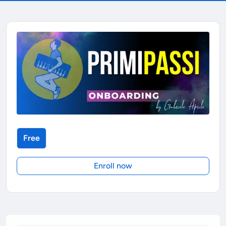
Free
Enroll now