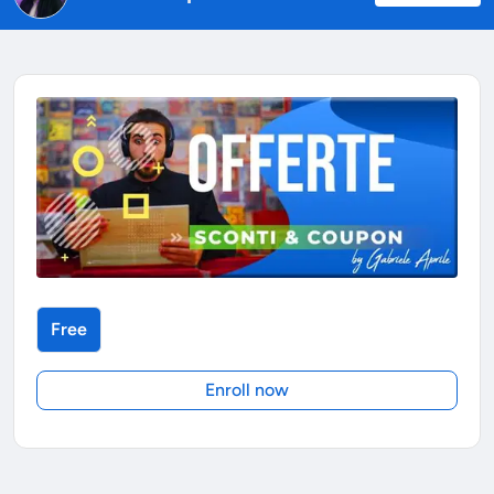
Free
Enroll now